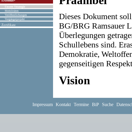
Präambel
Erasmus+
Unsere Strategie
Mobilitäten
Dieses Dokument soll 
Veröffentlichungen
Vorgängerprojekt
BG/BRG Ramsauer Linz
Zertifikate
Überlegungen getragen
Schullebens sind. Era
Demokratie, Weltoffen
gegenseitigen Respekt
Vision
Das BG/BRG Ramsauer 
und Schüler*innen sow
Impressum
Kontakt
Termine
BiP
Suche
Datensc
verantwortungsbewusst
Durch internationale 