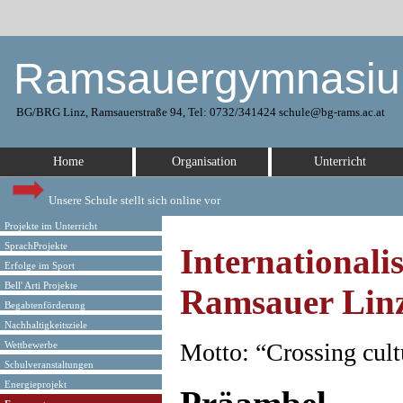
Ramsauergymnasi
BG/BRG Linz, Ramsauerstraße 94, Tel: 0732/341424 schule@bg-rams.ac.at
Home
Organisation
Unterricht
Unsere Schule stellt sich online vor
Projekte im Unterricht
SprachProjekte
Internationali
Erfolge im Sport
Bell' Arti Projekte
Ramsauer Lin
Begabtenförderung
Nachhaltigkeitsziele
Motto: “Crossing cul
Wettbewerbe
Schulveranstaltungen
Energieprojekt