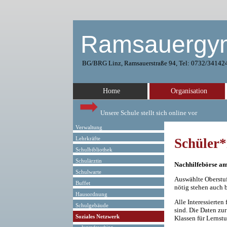
Ramsauergy
BG/BRG Linz, Ramsauerstraße 94, Tel: 0732/341424
Home
Organisation
Unsere Schule stellt sich online vor
Verwaltung
Lehrkräfte
Schüler*
Schulbibliothek
Schulärztin
Nachhilfebörse 
Schulwarte
Auswählte Oberstuf
Buffet
nötig stehen auch 
Hausordnung
Alle Interessierten
Schulgebäude
sind. Die Daten zu
Soziales Netzwerk
Klassen für Lernstu