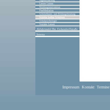
Jugendcoaching
Lernen Lernen
Mobbingintervention
PeerMediation
SchülerInnen- und Bildungsberatung
Schüler helfen Schülern
Schulpsychologie
Soziales Lernen
Abfahrtstafel Hst. Eichendorffstraße
Interna
Impressum
Kontakt
Termine