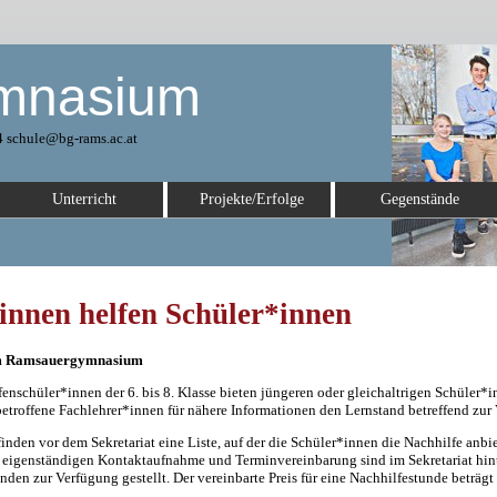
mnasium
 schule@bg-rams.ac.at
Unterricht
Projekte/Erfolge
Gegenstände
innen helfen Schüler*innen
am Ramsauergymnasium
enschüler*innen der 6. bis 8. Klasse bieten jüngeren oder gleichaltrigen Schüler
betroffene Fachlehrer*innen für nähere Informationen den Lernstand betreffend zur
 finden vor dem Sekretariat eine Liste, auf der die Schüler*innen die Nachhilfe an
r eigenständigen Kontaktaufnahme und Terminvereinbarung sind im Sekretariat hint
nden zur Verfügung gestellt. Der vereinbarte Preis für eine Nachhilfestunde beträgt