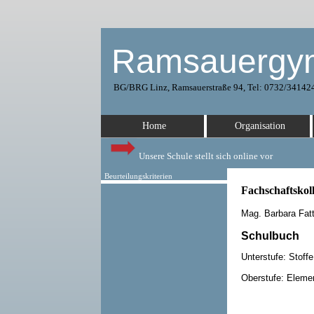
Ramsauergy
BG/BRG Linz, Ramsauerstraße 94, Tel: 0732/341424
Home
Organisation
Unsere Schule stellt sich online vor
Beurteilungskriterien
Fachschaftskol
Mag. Barbara Fatt
Schulbuch
Unterstufe: Stoffe
Oberstufe: Eleme