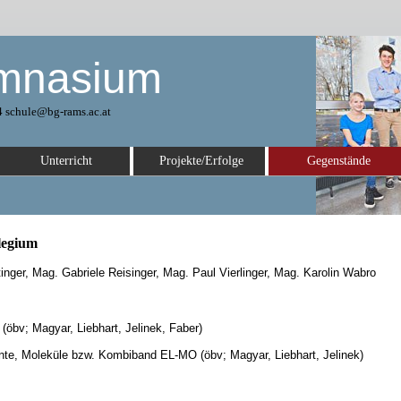
mnasium
 schule@bg-rams.ac.at
Unterricht
Projekte/Erfolge
Gegenstände
legium
inger, Mag. Gabriele Reisinger, Mag. Paul Vierlinger, Mag. Karolin Wabro
 (öbv; Magyar, Liebhart, Jelinek, Faber)
nte, Moleküle bzw. Kombiband EL-MO (öbv; Magyar, Liebhart, Jelinek)