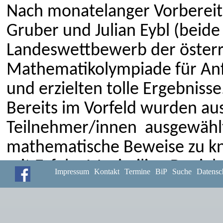
Nach monatelanger Vorberei
Gruber und Julian Eybl (beide 
Landeswettbewerb der österr
Mathematikolympiade für Anf
und erzielten tolle Ergebnisse
Bereits im Vorfeld wurden au
Teilnehmer/innen ausgewählt
mathematische Beweise zu knif
mit Erfolg: Maximilian Danie
Impressum
Kontakt
Termine
BiP
Suche
Datensc
und Julian Eybl schaffte es au
Teilnehmer/innen aus Oberöst