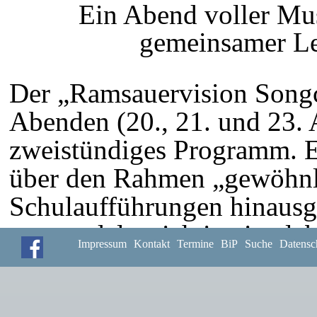
Ein Abend voller Mu
gemeinsamer Le
Der „Ramsauervision Songco
Abenden (20., 21. und 23. 
zweistündiges Programm. Ei
über den Rahmen „gewöhnl
Schulaufführungen hinausg
verwandelte sich in eine le
Impressum
Kontakt
Termine
BiP
Suche
Datensc
Event-Location, in der Mus
Emotionen zu einem beein