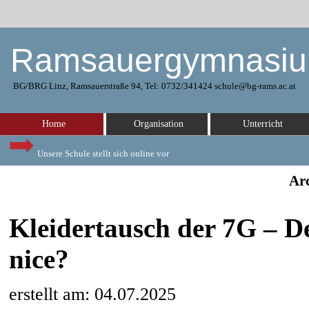
Ramsauergymnasi
BG/BRG Linz, Ramsauerstraße 94, Tel: 0732/341424 schule@bg-rams.ac.at
Home
Organisation
Unterricht
Unsere Schule stellt sich online vor
Arc
Kleidertausch der 7G – Dei
nice?
erstellt am: 04.07.2025