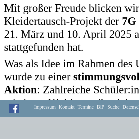
Mit großer Freude blicken wir
Kleidertausch-Projekt der
7G
21. März und 10. April 2025 
stattgefunden hat.
Was als Idee im Rahmen des U
wurde zu einer
stimmungsvol
Aktion
: Zahlreiche Schüler:i
erhaltene Kleidung, die nicht
Impressum
Kontakt
Termine
BiP
Suche
Datensc
gebraucht wurde – und sucht
neue Lieblingsteile aus. Ganz