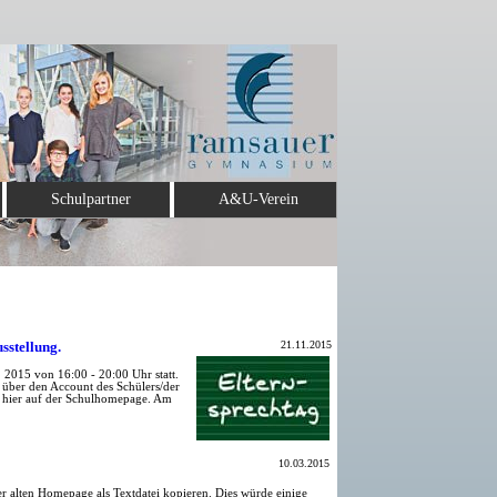
Schulpartner
A&U-Verein
sstellung.
21.11.2015
 2015 von 16:00 - 20:00 Uhr statt.
 über den Account des Schülers/der
r hier auf der Schulhomepage. Am
10.03.2015
r alten Homepage als Textdatei kopieren. Dies würde einige