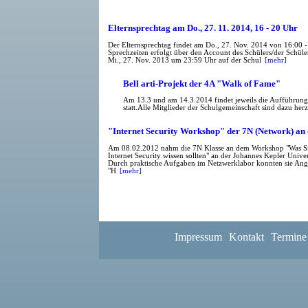
Elternsprechtag am Do., 27. 11. 2014, 16 - 20 Uhr
Der Elternsprechtag findet am Do., 27. Nov. 2014 von 16:00 -
Sprechzeiten erfolgt über den Account des Schülers/der Schül
Mi., 27. Nov. 2013 um 23:59 Uhr auf der Schul
[mehr]
Bell arti-Projekt der 4A "Walk of Fame"
Am 13.3 und am 14.3.2014 findet jeweils die Aufführung d
statt.Alle Mitglieder der Schulgemeinschaft sind dazu herz
"Internet Security Workshop" der 7N (Network) an
Am 08.02.2012 nahm die 7N Klasse an dem Workshop "Was Si
Internet Security wissen sollten" an der Johannes Kepler Universi
Durch praktische Aufgaben im Netzwerklabor konnten sie Angr
"H
[mehr]
Impressum
Kontakt
Termine