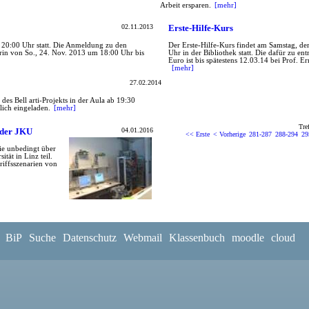
Arbeit ersparen.
[mehr]
02.11.2013
Erste-Hilfe-Kurs
 20:00 Uhr statt. Die Anmeldung zu den
Der Erste-Hilfe-Kurs findet am Samstag, d
erin von So., 24. Nov. 2013 um 18:00 Uhr bis
Uhr in der Bibliothek statt. Die dafür zu e
Euro ist bis spätestens 12.03.14 bei Prof.
[mehr]
27.02.2014
es Bell arti-Projekts in der Aula ab 19:30
lich eingeladen.
[mehr]
Tre
 der JKU
04.01.2016
<< Erste
< Vorherige
281-287
288-294
29
e unbedingt über
tät in Linz teil.
iffsszenarien von
BiP
Suche
Datenschutz
Webmail
Klassenbuch
moodle
cloud