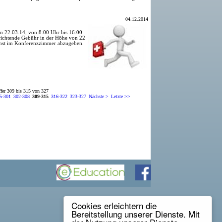
04.12.2014
em 22.03.14, von 8:00 Uhr bis 16:00
ntrichtende Gebühr in der Höhe von 22
 Ernst im Konferenzzimmer abzugeben.
ffer 309 bis 315 von 327
5-301
302-308
309-315
316-322
323-327
Nächste >
Letzte >>
Cookies erleichtern die
Bereitstellung unserer Dienste. Mit