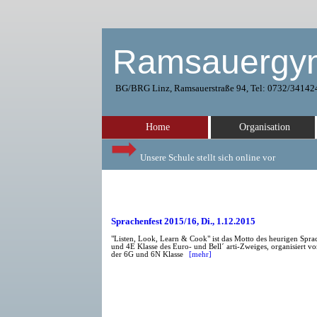
Ramsauergy
BG/BRG Linz, Ramsauerstraße 94, Tel: 0732/34142
Home
Organisation
Unsere Schule stellt sich online vor
Sprachenfest 2015/16, Di., 1.12.2015
"Listen, Look, Learn & Cook" ist das Motto des heurigen Sprac
und 4E Klasse des Euro- und Bell´ arti-Zweiges, organisiert v
der 6G und 6N Klasse
[mehr]