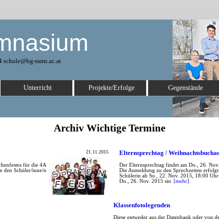
mnasium
4 schule@bg-rams.ac.at
Unterricht
Projekte/Erfolge
Gegenstände
Archiv Wichtige Termine
21.11.2015
Elternsprechtag / Weihnachtsbuchau
henfestes für die 4A
Der Elternsprechtag findet am Do., 26. Nov.
on den Schüler/inne/n
Die Anmeldung zu den Sprechzeiten erfolgt
Schülerin ab So., 22. Nov. 2015, 18:00 Uh
Do., 26. Nov. 2015 sin
[mehr]
Klassenfotolegenden
Diese entweder aus der Datenbank oder von de