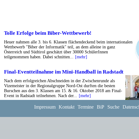
Tolle Erfolge beim Biber-Wettbewerb!
Heuer nahmen alle 3. bis 6. Klassen flächendeckend beim internationalen
Wettbewerb "Biber der Informatik" teil, an dem alleine in ganz
Österreich und Südtirol geschätzt über 30000 SchülerInnen
teilgenommen haben. Dabei schnitten...
[mehr]
Final-Eventteilnahme im Mini-Handball in Radstadt
Nach dem erfolgreichen Abschneiden in der Zwischenrunde als
Vizemeister in der Regionalgruppe Nord-Ost durften die besten
Burschen aus den 3. Klassen am 15. & 16. Oktober 2018 am Final-
Event in Radstadt teilnehmen. Nach der...
[mehr]
Impressum
Kontakt
Termine
BiP
Suche
Datensc
Treffer 687 bis 693 von 878
<< Erste
< Vorherige
666-672
6