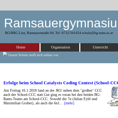
Ramsauergymnasi
BG/BRG Linz, Ramsauerstraße 94, Tel: 0732/341424 schule@bg-rams.ac.at
Home
Organisation
Unterricht
Unsere Schule stellt sich online vor
Erfolge beim School Catalysts Coding Contest (School-CC
Am Freitag 16.1.2018 fand an der JKU neben dem "großen" CCC
auch der School-CCC statt.Gut ging es voran bei den beiden BG-
Rams-Teams am School-CCC. Sowohl die 7n (Julian Eybl und
Maximilian Gruber), als auch die 6n1...
[mehr]