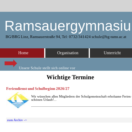
Ramsauergymnasi
BG/BRG Linz, Ramsauerstraße 94, Tel: 0732/341424 schule@bg-rams.ac.at
Home
Organisation
Unterricht
Unsere Schule stellt sich online vor
Wichtige Termine
Feriendienst und Schulbeginn 2026/27
Wir wünschen allen Mitgliedern der Schulgemeinschaft erholsame Ferien
schönen Urlaub!...
zum Archiv ->