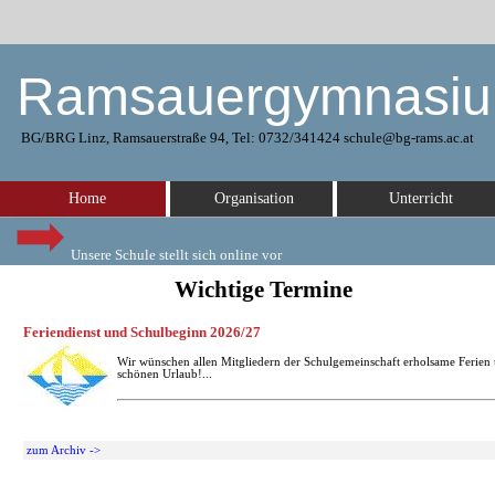
Ramsauergymnasi
BG/BRG Linz, Ramsauerstraße 94, Tel: 0732/341424 schule@bg-rams.ac.at
Home
Organisation
Unterricht
Unsere Schule stellt sich online vor
Wichtige Termine
Feriendienst und Schulbeginn 2026/27
Wir wünschen allen Mitgliedern der Schulgemeinschaft erholsame Ferien
schönen Urlaub!...
zum Archiv ->