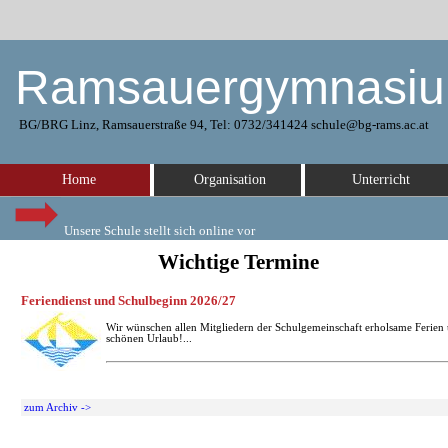
Ramsauergymnasi
BG/BRG Linz, Ramsauerstraße 94, Tel: 0732/341424 schule@bg-rams.ac.at
Home
Organisation
Unterricht
Unsere Schule stellt sich online vor
Wichtige Termine
Feriendienst und Schulbeginn 2026/27
Wir wünschen allen Mitgliedern der Schulgemeinschaft erholsame Ferien
schönen Urlaub!...
zum Archiv ->