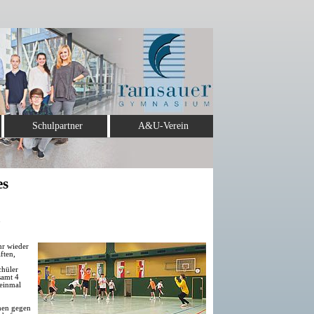
Schulpartner
A&U-Verein
es
hr wieder
ften,
chüler
samt 4
 einmal
chen gegen