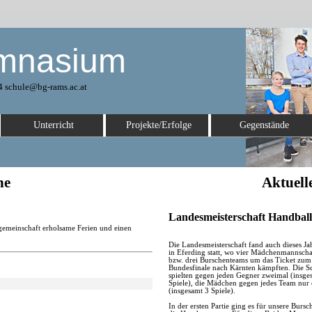
mnasium
4 schule@bg-rams.ac.at
Unterricht
Projekte/Erfolge
Gegenstände
ne
Aktuell
Landesmeisterschaft Handball
gemeinschaft erholsame Ferien und einen
Die Landesmeisterschaft fand auch dieses Ja
in Eferding statt, wo vier Mädchenmannscha
bzw. drei Burschenteams um das Ticket zum
Bundesfinale nach Kärnten kämpften. Die S
spielten gegen jeden Gegner zweimal (insge
Spiele), die Mädchen gegen jedes Team nur
(insgesamt 3 Spiele).
In der ersten Partie ging es für unsere Burs