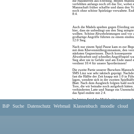
die Hausherren aus Eferding. Beiden Manns
verfehlten anfangs noch oft das Tor, wobei 
Mannschaft früher schaffte und dann den V
noch ohne schöne Spielzüge verwaltete. End
8:4.
Auch die Mädels spielten gegen Eferding un
hier, dass sie unbedingt um den Sieg mitspie
wollten. Schöne Abwehrleistungen und vor 
großartige Angriffe führten zu einem eindeu
12:0 Sieg.
Nach nur einem Spiel Pause kam es zur Be
mit dem Khevenmüllergymnasium, den verm
stärksten Gegnerinnen. Durch konsequente
Abwehrarbeit und schnelles Angriffsspiel wa
Sieg aber nie in Gefahr und am Ende stand 
verdient 10:4 für unsere Sportlerinnen!
Die zweite Partie unserer Burschen-Mannsch
SMS Linz war sehr taktisch geprägt. Nachd
fast die Hälfte der Zeit knapp mit 1:0 in Fü
lagen, wendete sich in der zweiten Spielhälft
Blatt. Nach dem Ausgleich folgten bald noc
Tore, die wir beinahe noch aufgeholt hätten.
verhinderten Latte und Stange ein Unentsch
das Spiel endete mit 2:4.
Im letzten Spiel der Mädels ging es gegen 
Hamerling, welche ebenso Schwierigkeiten 
BiP
Suche
Datenschutz
Webmail
Klassenbuch
moodle
cloud
unseren starken Angreiferinnen hatten. Schne
die Mädchenmannschaft des BG/BRG Ramsa
gewann das Spiel mit 15:4.
GRATULATION zum LANDESMEISTERTI
BK