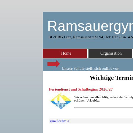
Ramsauergy
BG/BRG Linz, Ramsauerstraße 94, Tel: 0732/34142
Home
Organisation
Unsere Schule stellt sich online vor
Wichtige Termi
Feriendienst und Schulbeginn 2026/27
Wir wünschen allen Mitgliedern der Schul
schönen Urlaub!...
zum Archiv ->