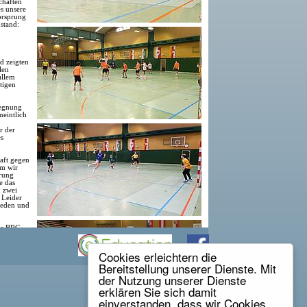
chaften
es unsere
orsprung
stand:
d zeigten
len
allem
tigen
gegnung
eintlich
r der
es
aft gegen
em wir
hrung
e das
h zwei
 Leider
ieden und
das BRG
mit
ll führte
uer und
Cookies erleichtern die
Bereitstellung unserer Dienste. Mit
TEL!!!
der Nutzung unserer Dienste
erklären Sie sich damit
einverstanden, dass wir Cookies