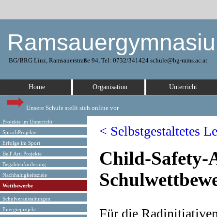
Ramsauergymnasi
BG/BRG Linz, Ramsauerstraße 94, Tel: 0732/341424 schule@bg-rams.ac.at
Home
Organisation
Unterricht
Unsere Schule stellt sich online vor
Projekte im Unterricht
< Selbstgestaltetes L
SprachProjekte
Erfolge im Sport
Child-Safety-
Bell' Arti Projekte
Begabtenförderung
Schulwettbew
Nachhaltigkeitsziele
Wettbewerbe
Schulveranstaltungen
Für die Radinitiative
Energieprojekt