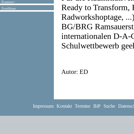
Erasmus+
Ready to Transform, 
Zertifikate
Radworkshoptage, ...)
BG/BRG Ramsauerstra
internationalen D-A-
Schulwettbewerb gee
Autor: ED
Impressum
Kontakt
Termine
BiP
Suche
Datensc
<- Zurück zu: Projek