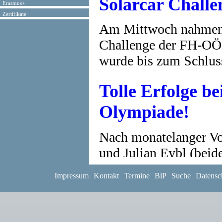
Solarcar Challe
Erasmus+
Zertifikate
Am Mittwoch nahmen d
Challenge der FH-OÖ i
wurde bis zum Schlus
Tolle Erfolge b
Olympiade!
Nach monatelanger Vo
und Julian Eybl (beid
Landeswettbewerb der 
Impressum
Kontakt
Termine
BiP
Suche
Datensc
1. Platz in Öst
Modellierwettb