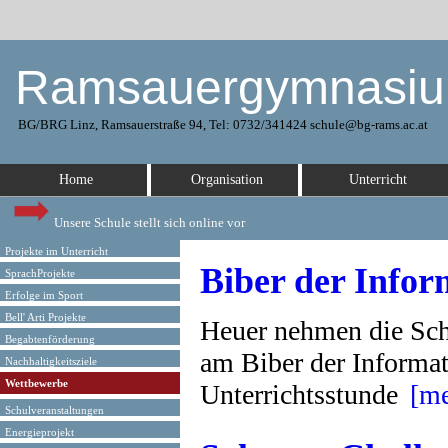
Ramsauergymnasi
BG/BRG Linz, Ramsauerstraße 94, Tel: 0732/341424 schule@bg-rams.ac.at
Home
Organisation
Unterricht
Unsere Schule stellt sich online vor
Projekte im Unterricht
Biber der Infor
SprachProjekte
Erfolge im Sport
Bell' Arti Projekte
Heuer nehmen die Schü
Begabtenförderung
am Biber der Informati
Nachhaltigkeitsziele
Wettbewerbe
Unterrichtsstunde
[me
Schulveranstaltungen
Energieprojekt