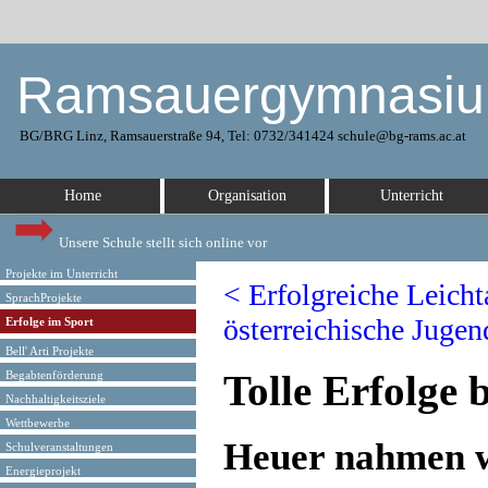
Ramsauergymnasi
BG/BRG Linz, Ramsauerstraße 94, Tel: 0732/341424 schule@bg-rams.ac.at
Home
Organisation
Unterricht
Unsere Schule stellt sich online vor
Projekte im Unterricht
< Erfolgreiche Leicht
SprachProjekte
österreichische Jugend
Erfolge im Sport
Bell' Arti Projekte
Tolle Erfolge
Begabtenförderung
Nachhaltigkeitsziele
Wettbewerbe
Heuer nahmen wi
Schulveranstaltungen
Energieprojekt