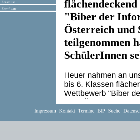
flächendeckend
Erasmus+
Zertifikate
"Biber der Infor
Österreich und 
teilgenommen ha
SchülerInnen se
Heuer nahmen an unse
bis 6. Klassen fläch
Wettbewerb "Biber der 
ganz Österreich und 
SchülerInnen teilge
Impressum
Kontakt
Termine
BiP
Suche
Datensc
Dabei schnitten unser