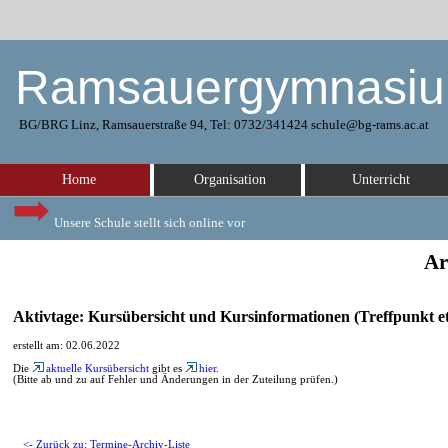
Ramsauergymnasi
BG/BRG Linz, Ramsauerstraße 94, Tel: 0732/341424 schule@bg-rams.ac.at
Home
Organisation
Unterricht
Unsere Schule stellt sich online vor
Ar
Aktivtage: Kursübersicht und Kursinformationen (Treffpunkt et
erstellt am: 02.06.2022
Die
aktuelle Kursübersicht
gibt es
hier
.
(Bitte ab und zu auf Fehler und Änderungen in der Zuteilung prüfen.)
<- Zurück zu: Termine-Archiv-Liste