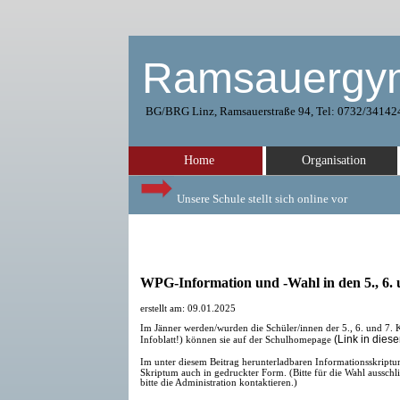
Ramsauergy
BG/BRG Linz, Ramsauerstraße 94, Tel: 0732/34142
Home
Organisation
Unsere Schule stellt sich online vor
WPG-Information und -Wahl in den 5., 6. 
erstellt am: 09.01.2025
Im Jänner werden/wurden die Schüler/innen der 5., 6. und 7. K
(Link in dies
Infoblatt!) können sie auf der Schulhomepage
Im unter diesem Beitrag herunterladbaren Informationsskript
Skriptum auch in gedruckter Form. (Bitte für die Wahl aussch
bitte die Administration kontaktieren.)