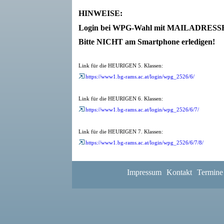
HINWEISE:
Login bei WPG-Wahl mit MAILADRESSE (n
Bitte NICHT am Smartphone erledigen!
Link für die HEURIGEN 5. Klassen:
https://www1.bg-rams.ac.at/login/wpg_2526/6/
Link für die HEURIGEN 6. Klassen:
https://www1.bg-rams.ac.at/login/wpg_2526/6/7/
Link für die HEURIGEN 7. Klassen:
https://www1.bg-rams.ac.at/login/wpg_2526/6/7/8/
Impressum
Kontakt
Termine
Dateien:
WPG-Info_2024_25.pdf
0.9 M
WPG-Info_2024_25_6._und_7._Klassen.pdf
0.9 M