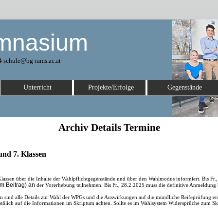
mnasium
4 schule@bg-rams.ac.at
Unterricht
Projekte/Erfolge
Gegenstände
Archiv Details Termine
und 7. Klassen
lassen über die Inhalte der Wahlpflichtgegenstände und über den Wahlmodus informiert. Bis Fr.,
em Beitrag)
an
der Vorerhebung teilnehmen. Bis Fr., 28.2.2025 muss die definitive Anmeldun
um
sind alle Details zur Wahl der WPGs und die Auswirkungen auf die mündliche Reifeprüfung enth
ließlich auf die Informationen im Skriptum achten. Sollte es im Wahlsystem Widersprüche zum S