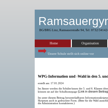
Ramsauergy
BG/BRG Linz, Ramsauerstraße 94, Tel: 0732/34142
Home
Organisation
Unsere Schule stellt sich online vor
WPG-Information und -Wahl in den 5. und
erstellt am: 17.01.2024
Im Jänner werden die Schüler/innen der 5. und 6. Klassen über
(Link in diesem Beitrag
können sie auf der Schulhomepage
Im unter diesem Beitrag herunterladbaren Informationsskript
Skriptum auch in gedruckter Form. (Bitte für die Wahl aussch
die Administration kontaktieren.)