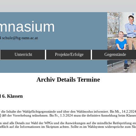
mnasium
4 schule@bg-rams.ac.at
Unterricht
Projekte/Erfolge
Gegenstände
Archiv Details Termine
 6. Klassen
 die Inhalte der Wahlpflichtgegenstände und über den Wahlmodus informiert. Bis Mi., 14.2.2024 
)
an
der Vorerhebung teilnehmen. Bis Fr., 1.3.2024 muss die definitive Anmeldung beim Klass
um
sind alle Details zur Wahl der WPGs und die Auswirkungen auf die mündliche Reifeprüfung enth
ließlich auf die Informationen im Skriptum achten. Sollte es im Wahlsystem widersprüche zum Sk