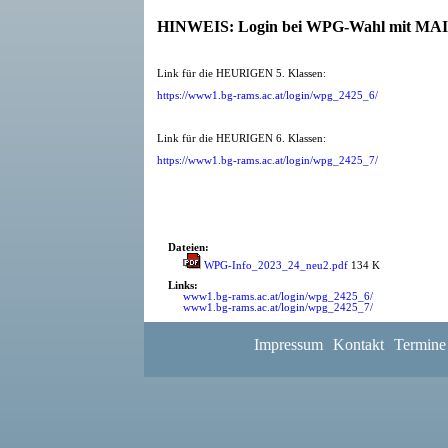
HINWEIS: Login bei WPG-Wahl mit MAIL
Link für die HEURIGEN 5. Klassen:
https://www1.bg-rams.ac.at/login/wpg_2425_6/
Link für die HEURIGEN 6. Klassen:
https://www1.bg-rams.ac.at/login/wpg_2425_7/
Dateien:
WPG-Info_2023_24_neu2.pdf
134 K
Links:
www1.bg-rams.ac.at/login/wpg_2425_6/
www1.bg-rams.ac.at/login/wpg_2425_7/
<- Zurück zu: Termine-Archiv-Liste
Impressum
Kontakt
Termine