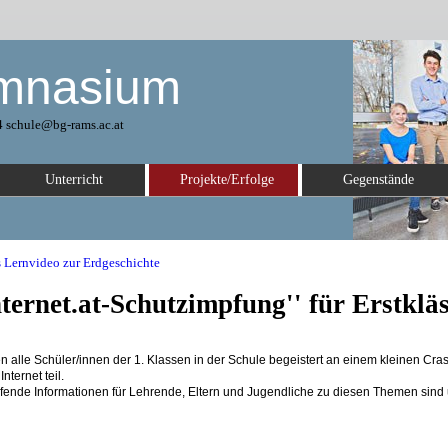
mnasium
 schule@bg-rams.ac.at
Unterricht
Projekte/Erfolge
Gegenstände
es Lernvideo zur Erdgeschichte
nternet.at-Schutzimpfung'' für Erstkläs
 alle Schüler/innen der 1. Klassen in der Schule begeistert an einem kleinen Cr
ternet teil.
efende Informationen für Lehrende, Eltern und Jugendliche zu diesen Themen sind