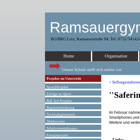
Ramsauergy
BG/BRG Linz, Ramsauerstraße 94, Tel: 0732/341424
Home
Organisation
Unsere Schule stellt sich online vor
Projekte im Unterricht
< Selbstgestaltet
SprachProjekte
''Saferi
Erfolge im Sport
Bell' Arti Projekte
Begabtenförderung
Im Februar nahmen
Nachhaltigkeitsziele
Smartphones und In
Wettbewerbe
Weitere und verti
Schulveranstaltungen
Energieprojekt
Links: