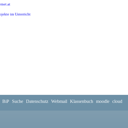
rnet.at
ojekte im Unterricht
BiP
Suche
Datenschutz
Webmail
Klassenbuch
moodle
cloud