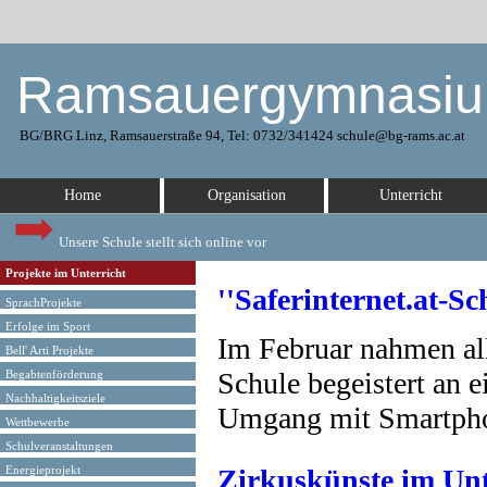
Ramsauergymnasi
BG/BRG Linz, Ramsauerstraße 94, Tel: 0732/341424 schule@bg-rams.ac.at
Home
Organisation
Unterricht
Unsere Schule stellt sich online vor
Projekte im Unterricht
''Saferinternet.at-S
SprachProjekte
Erfolge im Sport
Im Februar nahmen all
Bell' Arti Projekte
Schule begeistert an 
Begabtenförderung
Nachhaltigkeitsziele
Umgang mit Smartpho
Wettbewerbe
Schulveranstaltungen
Zirkuskünste im Unt
Energieprojekt