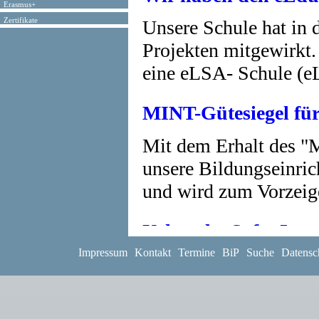
Erasmus+
Zertifikate
Unsere Schule hat in d
Projekten mitgewirkt.
eine eLSA- Schule (e
MINT-Gütesiegel fü
Mit dem Erhalt des "
unsere Bildungseinric
und wird zum Vorzeig
Urkunde: Safer Inte
Impressum
Kontakt
Termine
BiP
Suche
Datensc
Das BG/BRG Linz Rams
Teilnahme am Safer I
soeben eine Urkunde e