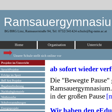
Ramsauergymnasi
BG/BRG Linz, Ramsauerstraße 94, Tel: 0732/341424 schule@bg-rams.ac.at
Home
Organisation
Unterricht
Unsere Schule stellt sich online vor
Projekte im Unterricht
ab sofort wieder ve
SprachProjekte
Erfolge im Sport
Die "Bewegte Pause" g
Bell' Arti Projekte
Ramsauergymnasium. D
Begabtenförderung
Nachhaltigkeitsziele
in der großen Pause
[
Wettbewerbe
Schulveranstaltungen
Wir haben den eEduc
Energieprojekt